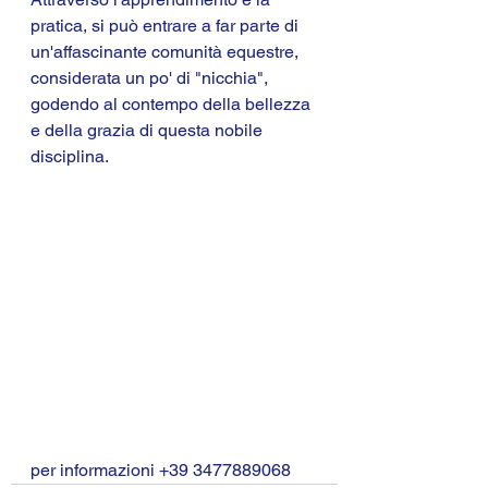
pratica, si può entrare a far parte di 
un'affascinante comunità equestre, 
considerata un po' di "nicchia", 
godendo al contempo della bellezza 
e della grazia di questa nobile 
disciplina.
per informazioni +39 3477889068