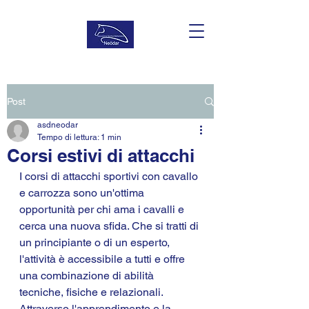
Post
asdneodar
Tempo di lettura: 1 min
Corsi estivi di attacchi
I corsi di attacchi sportivi con cavallo 
e carrozza sono un'ottima 
opportunità per chi ama i cavalli e 
cerca una nuova sfida. Che si tratti di 
un principiante o di un esperto, 
l'attività è accessibile a tutti e offre 
una combinazione di abilità 
tecniche, fisiche e relazionali. 
Attraverso l'apprendimento e la 